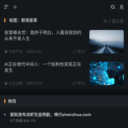




标签：职场变革
共 2 篇文章
张雪峰去世：我终于明白，人最该规划的
从来不是人生
无所不谈
阅读(318)
赞(
0
)


AI正在替代中间人：一个结构性变局正在
发生
企业话题
阅读(303)
赞(
0
)


快讯
家和发布龙虾生态导航，神爪shenzhua.com
4个月前 (04-11)