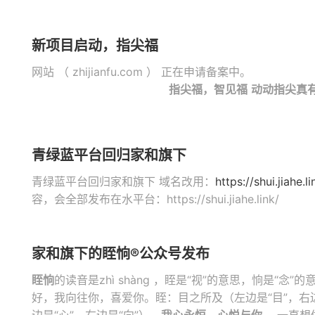
新项目启动，指尖福
网站 （ zhijianfu.com ） 正在申请备案中。
指尖福，智见福
动动指尖真
青绿蓝平台回归家和旗下
青绿蓝平台回归家和旗下 域名改用：
https://shui.jiahe.li
容，会全部发布在水平台：https://shui.jiahe.link/
家和旗下的眰恦®公众号发布
眰恦
的读音是zhì shàng ，眰是“视”的意思，恦是“念
好，我向往你，喜爱你。眰：目之所及（左边是“目”，右