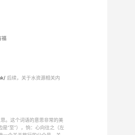
有福
nk/
后续，关于水资源相关内
”的意思。这个词语的意思非常的美
边是“至”），恦：心向往之（左