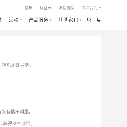

存档
标签云
友情链接
关注我们
题
活动
产品服务
聊聊家和


航仪 神爪龙虾导航：
有义有情不叫愚。
以获得80%收益。