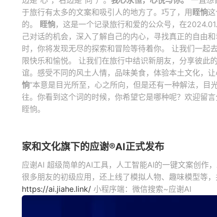
边是“心”，右边是“向”）。
我心永恒，心悦与你。
一直想
于旅行有太多的文案和吸引人的地方了。巧了，用
眰恦
这
的。
眰恦
，这是一个记录旅行和爱的公众号，在2024.01
己对话的机会，深入了解自己的内心，寻找真正的自由和
时，你将发现无尽的探索和冒险等待着你。 让我们一起
限快乐和愉悦。 让我们在旅行中结识新朋友，分享彼此
谊。感受不同的风土人情，品味美食，体验本土文化，让心
恦
”本意是目光所至，心之所向，但是还有一种解法，目
往。你看到这个词的时候，你希望它是哪种呢？欢迎留言
眰恦。
家和文化旗下的应谢®AI正式发布
应谢AI 超级简单的AI工具，人工智能AI的一键文案创作
很多朋友的初级应用，还上线了模拟人物、趣味模型等，并
https://ai.jiahe.link/
小程序端：微信搜索~应谢AI