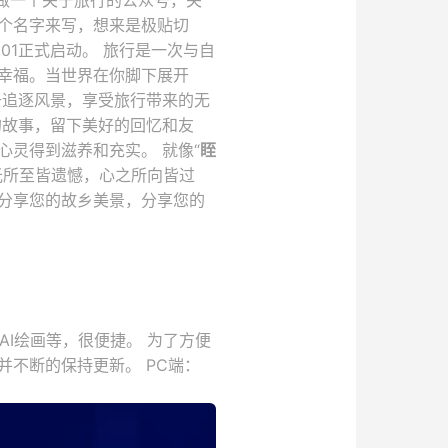
做一个关于旅行的公众号，关
个名字来写，想来是极贴切
.01正式启动。 旅行是一次与自
幸福。当世界在你脚下展开
去追逐风景，享受旅行带来的无
的故事，留下美好的回忆和友
灵得到滋养和充实。 就像“
眰
光所至皆遗憾，心之所向皆过
分享您的故乡美景，分享您的
，AI绘画等，很便捷。 为了方便
不断的保持更新。 PC端：