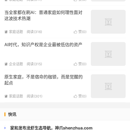
当全家都在刷AI：普通家庭如何理性面对
这波技术热潮
家庭话题
阅读(316)
赞(
0
)


AI时代，知识产权是企业最被低估的资产
企业话题
阅读(315)
赞(
0
)


原生家庭，不是宿命的枷锁，而是觉醒的
起点
家庭话题
阅读(301)
赞(
0
)


快讯
家和发布龙虾生态导航，神爪shenzhua.com