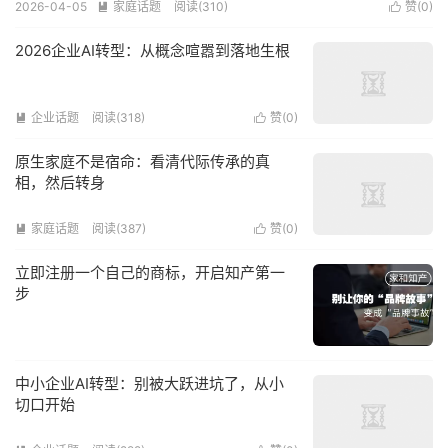
2026-04-05
家庭话题
阅读(310)
赞(
0
)


2026企业AI转型：从概念喧嚣到落地生根
企业话题
阅读(318)
赞(
0
)


原生家庭不是宿命：看清代际传承的真
相，然后转身
家庭话题
阅读(387)
赞(
0
)


立即注册一个自己的商标，开启知产第一
步
中小企业AI转型：别被大跃进坑了，从小
切口开始