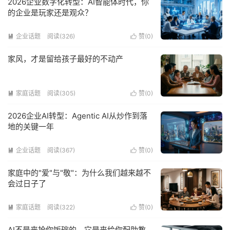
2026企业数字化转型：AI智能体时代，你
的企业是玩家还是观众？
企业话题
阅读(326)
赞(
0
)


家风，才是留给孩子最好的不动产
家庭话题
阅读(305)
赞(
0
)


2026企业AI转型：Agentic AI从炒作到落
地的关键一年
企业话题
阅读(367)
赞(
0
)


家庭中的"爱"与"敬"：为什么我们越来越不
会过日子了
家庭话题
阅读(322)
赞(
0
)


AI不是来抢你饭碗的，它是来给你配助教