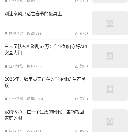
企业话题
阅读(292)
赞(
0
)


别让家风只活在春节的饭桌上
家庭话题
阅读(288)
赞(
0
)


三人团队被AI盗刷57万：企业如何守好API
安全大门
企业话题
阅读(285)
赞(
0
)


2026年，数字员工正在改写企业的生产函
数
企业话题
阅读(356)
赞(
0
)


家风传承：在一个焦虑的时代，重新找回
家庭的根
家庭话题
阅读(311)
赞(
0
)

