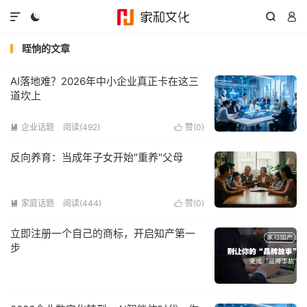




眰恦的文章
AI落地难？2026年中小企业真正卡在这三
道坎上
企业话题
阅读(492)
赞(
0
)


反向养育：当成年子女开始"重养"父母
家庭话题
阅读(444)
赞(
0
)


立即注册一个自己的商标，开启知产第一
步