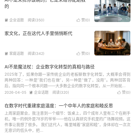
的
企业话题
阅读(350)
赞(
0
)


家文化，正在这代人手里悄悄断代
家庭话题
阅读(342)
赞(
0
)


AI不是魔法杖：企业数字化转型的真相与路径
2025年了，如果你跟一家传统企业的老板聊数字化转型，大概率会得到
两种回答：一种是”我们也在做”，另一种是”做了，没用”。两种回答背
后，指向同一个根本问题——大多数企业的数字化转型，从一开始就...
2026-04-05
企业话题
阅读(320)
赞(
0
)


在数字时代重建家庭温度：一个中年人的家庭和睦反思
上周家庭聚会，我注意到一个细节：饭桌上，四个成年人里有三个在刷手
机，唯一的例外是78岁的爷爷——他在认真研究手机里的广场舞视频。这
件事让我想了很多。 我们这代人，嘴里喊着”家庭和睦”，身体却在一次次
无意识的低头中，把...