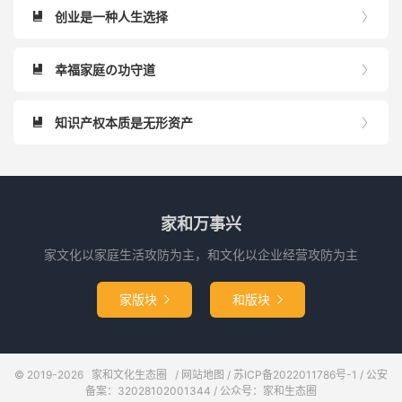
创业是一种人生选择


幸福家庭の功守道


知识产权本质是无形资产


家和万事兴
家文化以家庭生活攻防为主，和文化以企业经营攻防为主
家版块
和版块


© 2019-2026
家和文化生态圈
/
网站地图
/
苏ICP备2022011786号-1
/ 公安
备案：32028102001344 / 公众号：家和生态圈