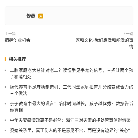
修愚

上一篇
下一篇
把握创业机会
家和文化-我们想做和能做的事
情
相关推荐
二胎家庭老大总针对老二？读懂手足争宠的信号，三招让两个孩
子和睦相处
隔代养育不是麻烦制造机：三代同堂家庭把育儿分歧变成合力的
三个做法
亲子教育中最大的谎言：陪伴时间越长，孩子越优秀？数据告诉
你真相
中年夫妻感情疏离不是必然：浙江三对夫妻的相处智慧值得借鉴
婆媳关系里，真正伤人的不是意见不合，而是没有边界的"关心"