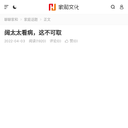




聊聊家和
家庭话题
正文


阔太太看病，这不可取
2022-04-03
阅读(1920)
评论(0)
赞(
0
)
