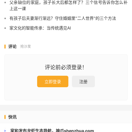
父亲缺位的家庭，孩子长大后都怎样了？三个信号告诉你怎么补
上这一课
有孩子后夫妻渐行渐远？守住婚姻里"二人世界"的三个方法
家文化的智能传承：当传统遇见AI
评论
抢沙发
评论前必须登录！
立即登录
注册
快讯
家和发布龙虾生态导航，神爪shenzhua.com