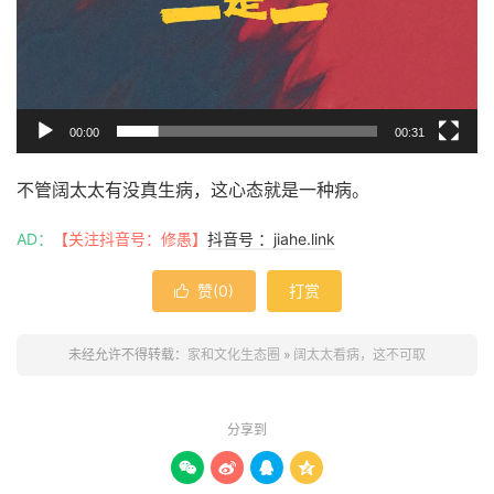
00:00
00:31
不管阔太太有没真生病，这心态就是一种病。
AD：
【关注抖音号：修愚】
抖音号 ：jiahe.link
赞(
0
)
打赏

未经允许不得转载：
家和文化生态圈
»
阔太太看病，这不可取
分享到



