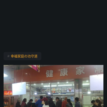
#
幸福家庭の功守道