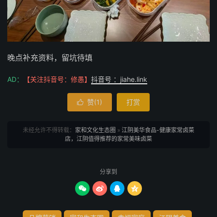
晚点补充资料，留坑待填
AD：
【关注抖音号：修愚】
抖音号 ：jiahe.link
赞(
1
)
打赏

未经允许不得转载：
家和文化生态圈
»
江阴美华食品-健康家常卤菜
店，江阴值得推荐的家常美味卤菜
分享到



