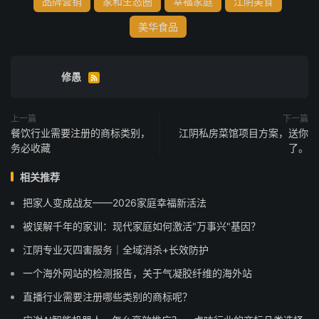
品牌营销
家和生态圈
幸福家庭
江阴美食
美华食品
修愚

上一篇
下一篇
餐饮行业需要注册的商标类别，
江阴私房菜馆项目方案，送你
务必收藏
了。
相关推荐
把家人变成战友——2026家庭幸福新活法
被误解千年的家训：现代家庭如何激活"万事兴"基因？
江阴专业灭四害服务｜全域消杀+长效防护
一个海外网站的检测报告，关于气凝胶纤维的海外站
直播行业需要注册哪些类别的商标呢？