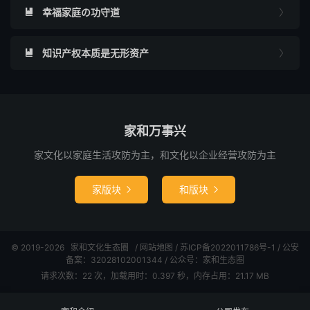
幸福家庭の功守道


知识产权本质是无形资产


家和万事兴
家文化以家庭生活攻防为主，和文化以企业经营攻防为主
家版块
和版块


© 2019-2026
家和文化生态圈
/
网站地图
/
苏ICP备2022011786号-1
/ 公安
备案：32028102001344 / 公众号：家和生态圈
请求次数：22 次，加载用时：0.397 秒，内存占用：21.17 MB