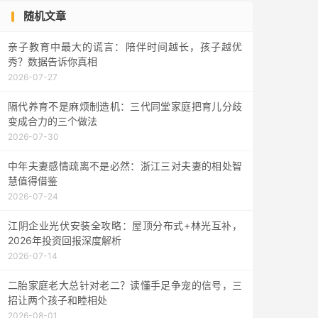
随机文章
亲子教育中最大的谎言：陪伴时间越长，孩子越优
秀？数据告诉你真相
2026-07-27
隔代养育不是麻烦制造机：三代同堂家庭把育儿分歧
变成合力的三个做法
2026-07-30
中年夫妻感情疏离不是必然：浙江三对夫妻的相处智
慧值得借鉴
2026-07-24
江阴企业光伏安装全攻略：屋顶分布式+林光互补，
2026年投资回报深度解析
2026-07-14
二胎家庭老大总针对老二？读懂手足争宠的信号，三
招让两个孩子和睦相处
2026-08-01