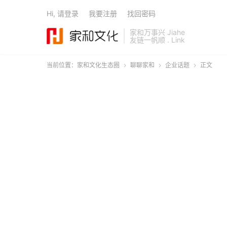
Hi, 请登录
我要注册
找回密码
家和万事兴 Jiahe
友链一帆顺 . Link
当前位置：
家和文化生态圈
聊聊家和
企业话题
正文


