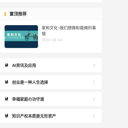
置顶推荐
家和文化-我们想做和能做的事
情
2022-04-04
AI资讯及应用


创业是一种人生选择


幸福家庭の功守道


知识产权本质是无形资产

