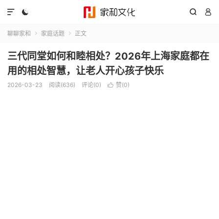




聊聊家和
家庭话题
正文


三代同堂如何和睦相处？2026年上海家庭都在
用的相处智慧，让老人开心孩子快乐
2026-03-23
阅读(636)
评论(0)
赞(
0
)
