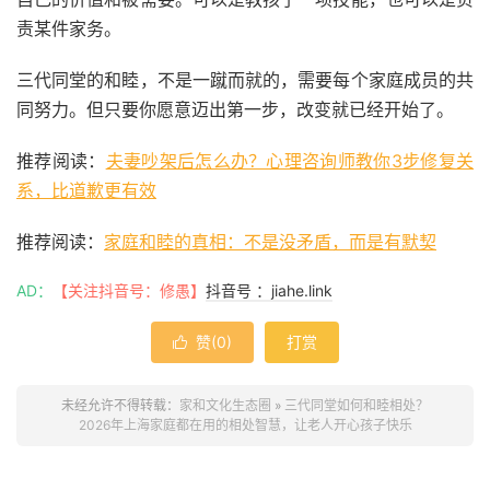
责某件家务。
三代同堂的和睦，不是一蹴而就的，需要每个家庭成员的共
同努力。但只要你愿意迈出第一步，改变就已经开始了。
推荐阅读：
夫妻吵架后怎么办？心理咨询师教你3步修复关
系，比道歉更有效
推荐阅读：
家庭和睦的真相：不是没矛盾，而是有默契
AD：
【关注抖音号：修愚】
抖音号 ：jiahe.link
赞(
0
)
打赏

未经允许不得转载：
家和文化生态圈
»
三代同堂如何和睦相处？
2026年上海家庭都在用的相处智慧，让老人开心孩子快乐