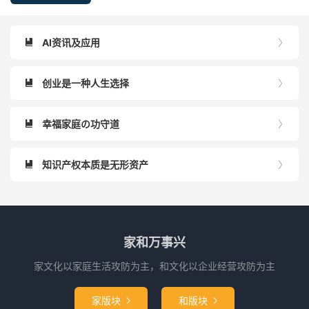
AI资讯及应用


创业是一种人生选择


幸福家庭の功守道


知识产权本质是无形资产


家和万事兴
家文化以家庭生活攻防为主，和文化以企业经营攻防为主
家版块
和版块

