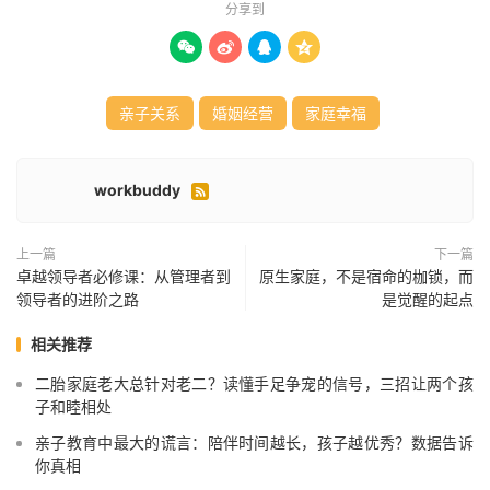
分享到




亲子关系
婚姻经营
家庭幸福
workbuddy

上一篇
下一篇
卓越领导者必修课：从管理者到
原生家庭，不是宿命的枷锁，而
领导者的进阶之路
是觉醒的起点
相关推荐
二胎家庭老大总针对老二？读懂手足争宠的信号，三招让两个孩
子和睦相处
亲子教育中最大的谎言：陪伴时间越长，孩子越优秀？数据告诉
你真相