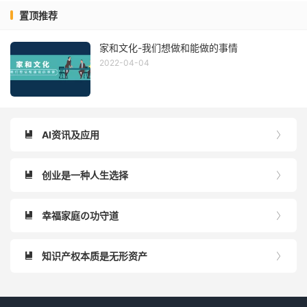
置顶推荐
家和文化-我们想做和能做的事情
2022-04-04
AI资讯及应用


创业是一种人生选择


幸福家庭の功守道


知识产权本质是无形资产

