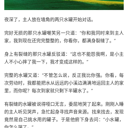
夜深了，主人放在墙角的两只水罐开始对话。
完好无损的那只水罐嘲笑另一只道：“你和我同时来到主人
家，我到现在还完完整整的，你看你，都满身裂缝了。”
身上有裂缝的那只水罐反驳道：“这也不能怨我啊，是小主
人不小心摔了我一下，我才变成这样的。”
完整的水罐又道：“不管怎么说，反正我比你强。你看，每
次劳动时，我都能把水从远远的小溪边满满地运回主人的家
里，而你呢？每次到家就只剩下半罐水了。”
有裂缝的水罐被说得哑口无言，委屈地哭了起来。刚刚入睡
的主人听见哭声，急忙起身寻找声音来源。找来找去，发现
竟然是自己挑水用的罐子。于是他俯下身去问：“小水罐，
你怎么哭了。”