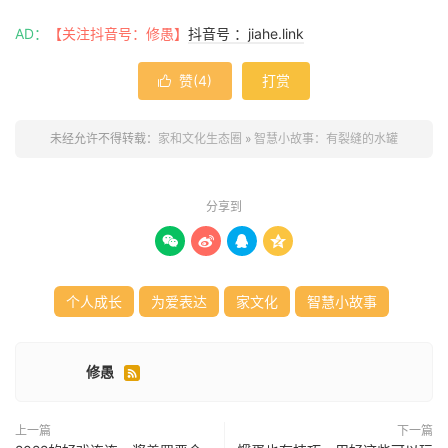
AD：
【关注抖音号：修愚】
抖音号 ：jiahe.link
赞(
4
)
打赏

未经允许不得转载：
家和文化生态圈
»
智慧小故事：有裂缝的水罐
分享到




个人成长
为爱表达
家文化
智慧小故事
修愚

上一篇
下一篇