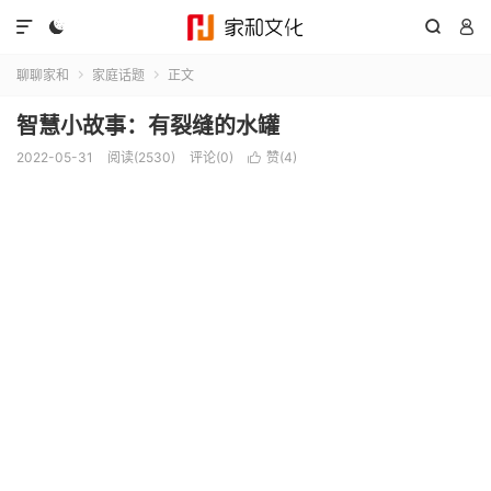




聊聊家和
家庭话题
正文


智慧小故事：有裂缝的水罐
2022-05-31
阅读(2530)
评论(0)
赞(
4
)
