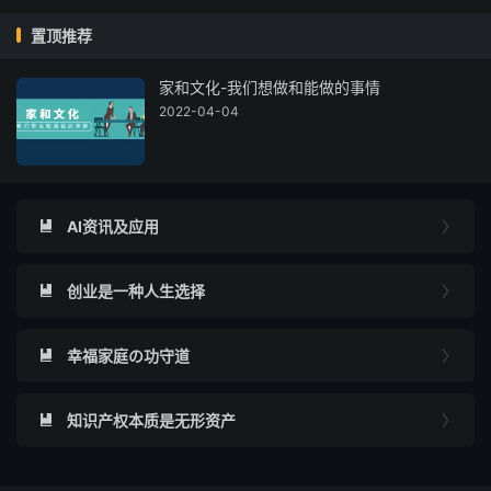
置顶推荐
家和文化-我们想做和能做的事情
2022-04-04
AI资讯及应用


创业是一种人生选择


幸福家庭の功守道


知识产权本质是无形资产

