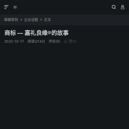




聊聊家和
企业话题
正文


商标 — 嘉礼良缘®的故事
2022-10-17
阅读(2142)
评论(0)
赞(
1
)
