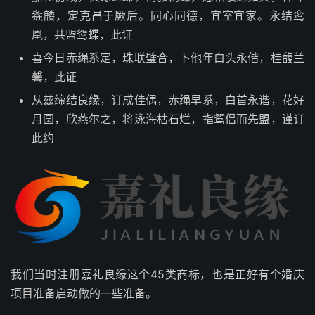
螽麟，定克昌于厥后。同心同德，宜室宜家。永结鸾
凰，共盟鸳蝶，此证
喜今日赤绳系定，珠联璧合，卜他年白头永偕，桂馥兰
馨，此证
从兹缔结良缘，订成佳偶，赤绳早系，白首永谐，花好
月圆，欣燕尔之，将泳海枯石烂，指鸳侣而先盟，谨订
此约
我们当时注册嘉礼良缘这个45类商标，也是正好有个婚庆
项目准备启动做的一些准备。