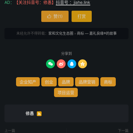
AD：
【关注抖音号：修愚】
抖音号 ：jiahe.link
赞(
1
)
打赏

未经允许不得转载：
家和文化生态圈
»
商标 — 嘉礼良缘®的故事
分享到




企业知产
创业
品牌
品牌营销
商标
项目运营
修愚

上一篇
下一篇