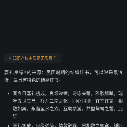
#
知识产权本质是无形资产
嘉礼良缘®的来源：民国时期的结婚证书，可以说是最浪
漫，最具有特色的结婚证书。
喜今日嘉礼初成，良缘遂缔，诗咏关雎，雅歌麟趾，瑞
叶五世其昌，祥开二南之化，同心同德，宜室宜家，相
敬如宾，永谐鱼水之欢，互助精诚，共盟鸳鸯之誓，此
证
嘉礼初成，良缘遂缔，情敦鹣鲽，愿相敬之如宾，祥叶