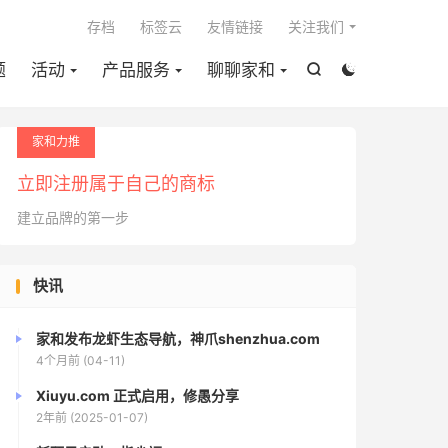

存档
标签云
友情链接
关注我们
题
活动
产品服务
聊聊家和


家和力推
立即注册属于自己的商标
建立品牌的第一步
快讯
家和发布龙虾生态导航，神爪shenzhua.com
4个月前 (04-11)
Xiuyu.com 正式启用，修愚分享
2年前 (2025-01-07)