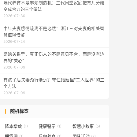
隔代养育不是麻烦制造机：三代同堂家庭把育儿分歧
变成合力的三个做法
2026-07-30
中年夫妻感情疏离不是必然：浙江三对夫妻的相处智
慧值得借鉴
2026-07-24
婆媳关系里，真正伤人的不是意见不合，而是没有边
界的"关心"
2026-07-09
有孩子后夫妻渐行渐远？守住婚姻里"二人世界"的三
个方法
2026-07-09
随机标签
降本增效
健康警示
智慧小故事
(1)
(1)
(5)
酣霓阁
反向养育
团队活动
(1)
(1)
(2)