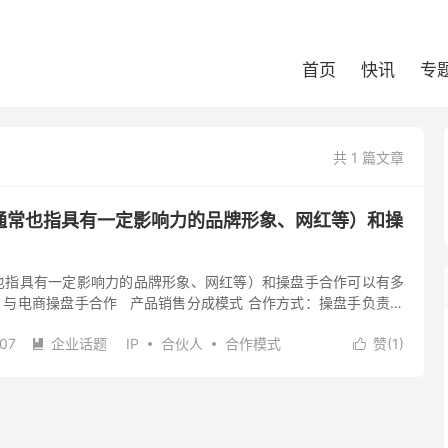
首页
快讯
专
共 1 篇文章
，通常也指具有一定影响力的品牌形象、网红等）和操
常也指具有一定影响力的品牌形象、网红等）和操盘手合作可以有多
IP 与电商操盘手合作 产品销售分成模式 合作方式：操盘手负责品
台（如淘宝、京东、抖音小店等）的整体运营，...
-07
企业话题
IP
合伙人
合作模式
赞(
1
)


去评论