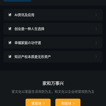
AI资讯及应用


创业是一种人生选择


幸福家庭の功守道


知识产权本质是无形资产


家和万事兴
家文化以家庭生活攻防为主，和文化以企业经营攻防为主
家版块
和版块

