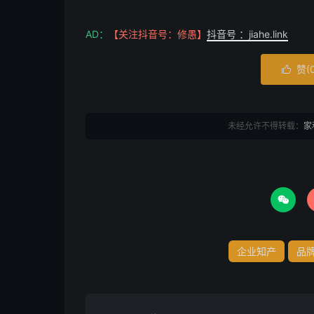
AD：
【关注抖音号：修愚】
抖音号 ：jiahe.link
赞(

未经允许不得转载：
家

企业知产
品