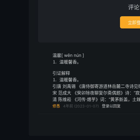
评论
立即
温黁[ wēn nún ]
⒈ 温暖馨香。
引证解释
⒈ 温暖馨香。
引唐 刘禹锡 《唐侍御寄游道林岳麓二寺诗见
宋 范成大 《癸卯除夜聊复尔斋偶题》诗：“
清 陈维崧 《河传·煨芋》词：“黄茅新盖，土
修愚
4年前 (2023-01-07)
登录以回复