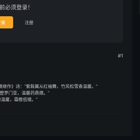
前必须登录！
登录
注册
#1
徵继作》诗：“紫髥翼从红袖舞，竹风松雪香温黁。”
寂歷罗门亚，温黁药鼎煨。”
銼温黁，霜檐低矮。”