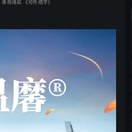
清·陈维崧 《河传·煨芋》