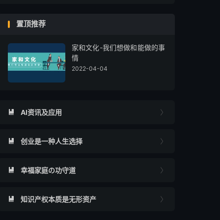
置顶推荐
家和文化-我们想做和能做的事
情
2022-04-04
AI资讯及应用


创业是一种人生选择


幸福家庭の功守道


知识产权本质是无形资产

