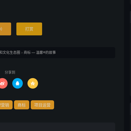
0
)
打赏
和文化生态圈
»
商标 — 温黁®的故事
分享到



牌营销
商标
项目运营