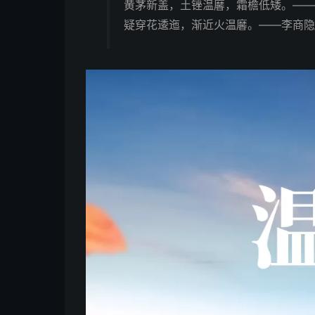
黄茅新盖，土锉温黁，霜檐低矮。—— 
疑穿花逶迤，渐近火温黁。——李商隐