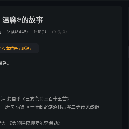
— 温黁®的故事
题
阅读(3448)
评论(1)
赞(
0
)

产权本质是无形资产
馨香。
—清·龚自珍《己亥杂诗三百十五首》
—唐·刘禹锡《唐侍御寄游道林岳麓二寺诗见徵继
成大 《癸卯除夜聊复尔斋偶题》