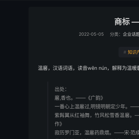
商标 
2022-05-05
分类：
企业话
#
知识
温黁，汉语词语，读音wēn nún，解释为温暖
出处：
黁,香也。——《广韵》
一番心上温黁过,明镜明朝定少年。—
紫髥翼从红袖舞，竹风松雪香温黁。—
作》
寂历罗门亚，温黁药鼎煨。——宋·范