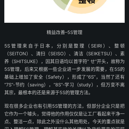
精益改善–5S管理
5S管理来自于日本，分别是整理（SEIRI）、整顿
（SEITON）、清扫（SEISO）、清洁（SEIKETSU）、素
养（SHITSUKE），因其日语均以首字符“ せ”开头，故称为
5S管理，后来又根据一些企业进一步发展的需要，在5S的
基础上增加了安全（Safety），形成了“6S”，当然了还有
“7S”-节约（saving），“8S”-学习（study），但万变不离
其宗，最根本的还是来源于5S的管理方法。
现在很多企业也有引用5S管理的方法，但部分企业只是把
它作为一个噱头，觉得他的作用仅仅是让工厂看起来干净一
点、整洁一点，除此之外没什么其他用处，今天的重点就是