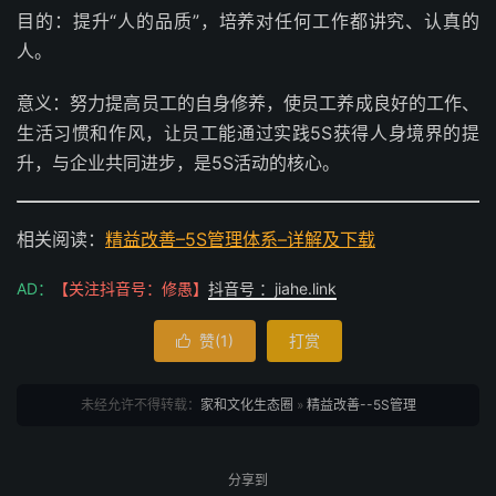
目的：提升“人的品质”，培养对任何工作都讲究、认真的
人。
意义：努力提高员工的自身修养，使员工养成良好的工作、
生活习惯和作风，让员工能通过实践5S获得人身境界的提
升，与企业共同进步，是5S活动的核心。
相关阅读：
精益改善–5S管理体系–详解及下载
AD：
【关注抖音号：修愚】
抖音号 ：jiahe.link
赞(
1
)
打赏

未经允许不得转载：
家和文化生态圈
»
精益改善--5S管理
分享到