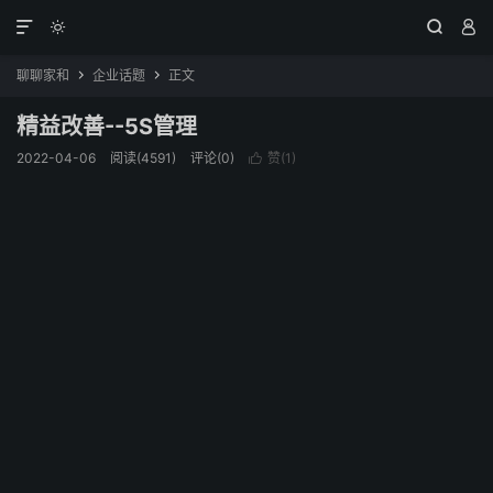




聊聊家和
企业话题
正文


精益改善--5S管理
2022-04-06
阅读(4591)
评论(0)
赞(
1
)
