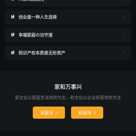
创业是一种人生选择


幸福家庭の功守道


知识产权本质是无形资产


家和万事兴
家文化以家庭生活攻防为主，和文化以企业经营攻防为主
家版块
和版块

