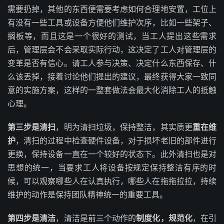
需要扔掉，其他的东西便需要考虑如何合理地安置，工位上
有没有一些工具或设备方便他们维护次序，比如一些架子、
搁板等，而且这是一个很好的测试，当工人提出这些需求
后，管理层会不会采取实际行动，这决定了工人对管理层的
变革是否有信心。请工人参与决策、决定什么东西保存、什
么该丢掉，接着讨论他们提出的建议，最终获得大家一致同
意的实施方案，这样的一整套做法会最大化消除工人的抵触
心理。
第三步是清扫
，明为清扫垃圾，保持整洁，其实质更
重在维
护
，清扫的过程中检查硬件设备，对于损坏老旧的部件进行
更换，保持设备一直在一个较好的状态下。此外清扫也是对
思想的统一，当要求工人将设备按规定保持整洁有序的时
候，可以观察哪些人在认真执行，哪些人在拖拖拉拉，持续
维护的动作是保持团队精神统一的重要工具。
第四步是清洁
，清洁是前三个动作的
制度化，规范化
，在引