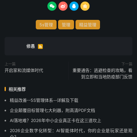




5s管理
管理
精益管理
修愚

上一篇
下一篇
开启家和流媒体时代
重要通告：逃避检查的攻略，看
到立即和当地防疫部门反馈
相关推荐
精益改善--5S管理体系--详解及下载
企业颠覆目标管理七大利器，附高清PDF文档
AI落地难？2026年中小企业真正卡在这三道坎上
2026企业数字化转型：AI智能体时代，你的企业是玩家还是观
众？