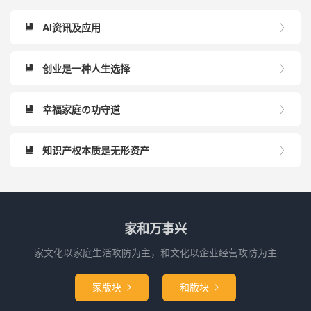
AI资讯及应用


创业是一种人生选择


幸福家庭の功守道


知识产权本质是无形资产


家和万事兴
家文化以家庭生活攻防为主，和文化以企业经营攻防为主
家版块
和版块

