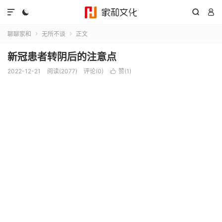




聊聊家和
无所不谈
正文


新冠患者转阴后的注意点
2022-12-21
阅读(2077)
评论(0)
赞(
1
)
