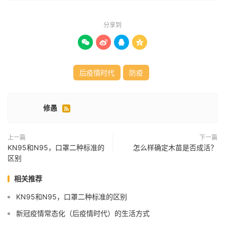
分享到




后疫情时代
防疫
修愚

上一篇
下一篇
KN95和N95，口罩二种标准的
怎么样确定木苗是否成活？
区别
相关推荐
KN95和N95，口罩二种标准的区别
新冠疫情常态化（后疫情时代）的生活方式