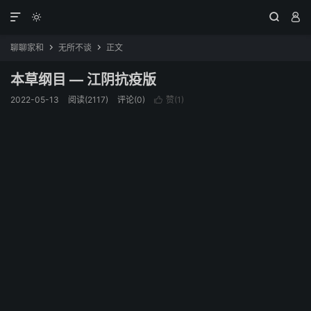




聊聊家和
无所不谈
正文


本草纲目 — 江阴抗疫版
2022-05-13
阅读(2117)
评论(0)
赞(
1
)
