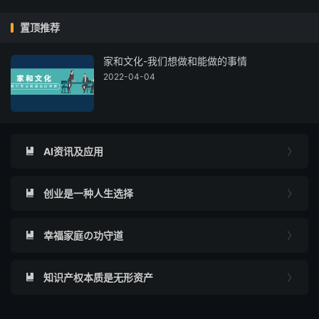
置顶推荐
家和文化-我们想做和能做的事情
2022-04-04
AI资讯及应用


创业是一种人生选择


幸福家庭の功守道


知识产权本质是无形资产

