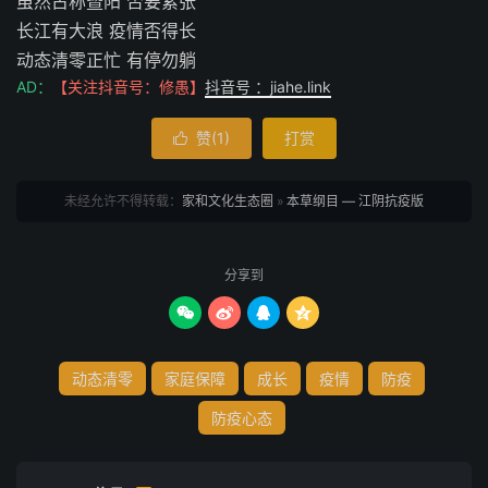
虽然古称暨阳 否要紧张
长江有大浪 疫情否得长
动态清零正忙 有停勿躺
AD：
【关注抖音号：修愚】
抖音号 ：jiahe.link
赞(
1
)
打赏

未经允许不得转载：
家和文化生态圈
»
本草纲目 — 江阴抗疫版
分享到




动态清零
家庭保障
成长
疫情
防疫
防疫心态